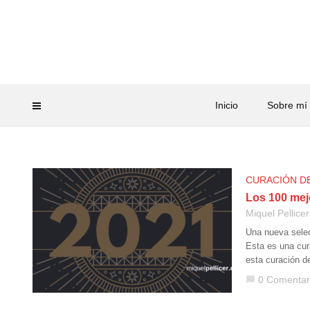
Inicio
Sobre mí
CURACIÓN D
Los 100 mej
Miquel Pellicer
Una nueva selec
Esta es una cur
esta curación d
0 Comentar
chat_bubble