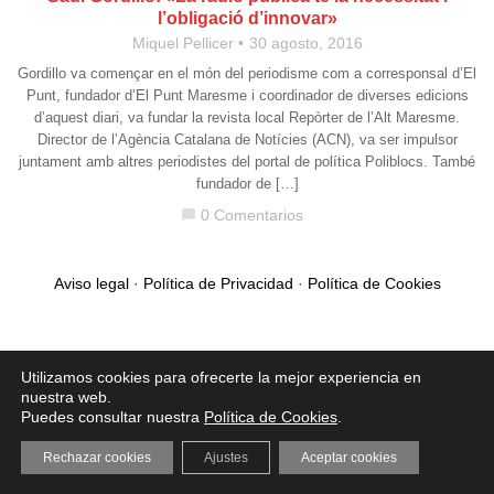
l’obligació d’innovar»
Miquel Pellicer
30 agosto, 2016
Gordillo va començar en el món del periodisme com a corresponsal d’El
Punt, fundador d’El Punt Maresme i coordinador de diverses edicions
d’aquest diari, va fundar la revista local Repòrter de l’Alt Maresme.
Director de l’Agència Catalana de Notícies (ACN), va ser impulsor
juntament amb altres periodistes del portal de política Poliblocs. També
fundador de […]
0 Comentarios
chat_bubble
Aviso legal
·
Política de Privacidad
·
Política de Cookies
Utilizamos cookies para ofrecerte la mejor experiencia en
nuestra web.
Puedes consultar nuestra
Política de Cookies
.
Rechazar cookies
Ajustes
Aceptar cookies