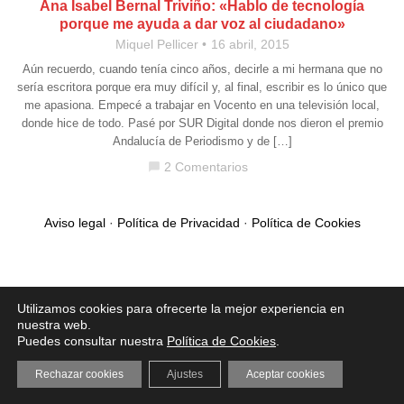
Ana Isabel Bernal Triviño: «Hablo de tecnología
porque me ayuda a dar voz al ciudadano»
Miquel Pellicer
16 abril, 2015
Aún recuerdo, cuando tenía cinco años, decirle a mi hermana que no
sería escritora porque era muy difícil y, al final, escribir es lo único que
me apasiona. Empecé a trabajar en Vocento en una televisión local,
donde hice de todo. Pasé por SUR Digital donde nos dieron el premio
Andalucía de Periodismo y de […]
2 Comentarios
chat_bubble
Aviso legal
·
Política de Privacidad
·
Política de Cookies
Utilizamos cookies para ofrecerte la mejor experiencia en
nuestra web.
Puedes consultar nuestra
Política de Cookies
.
Rechazar cookies
Ajustes
Aceptar cookies