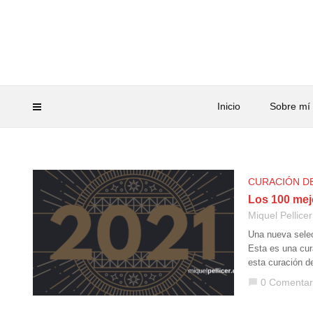
Inicio
Sobre mí
CURACIÓN D
Los 100 mej
Miquel Pellicer
Una nueva selec
Esta es una cur
esta curación d
0 Comentar
chat_bubble