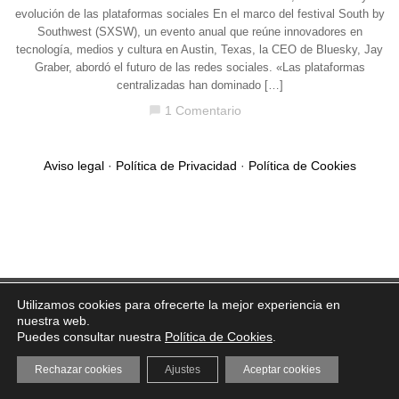
evolución de las plataformas sociales En el marco del festival South by
Southwest (SXSW), un evento anual que reúne innovadores en
tecnología, medios y cultura en Austin, Texas, la CEO de Bluesky, Jay
Graber, abordó el futuro de las redes sociales. «Las plataformas
centralizadas han dominado […]
1 Comentario
chat_bubble
Aviso legal
·
Política de Privacidad
·
Política de Cookies
Utilizamos cookies para ofrecerte la mejor experiencia en
nuestra web.
Puedes consultar nuestra
Política de Cookies
.
Rechazar cookies
Ajustes
Aceptar cookies