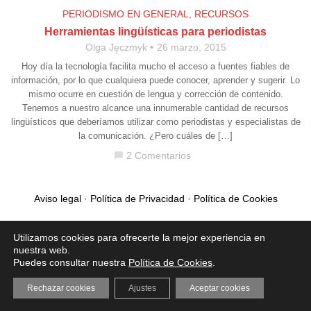
PERIODISMO EN GENERAL
,
RECURSOS
Herramientas lingüísticas para periodistas
Olga Jęczmyk
26 marzo, 2015
Hoy día la tecnología facilita mucho el acceso a fuentes fiables de
información, por lo que cualquiera puede conocer, aprender y sugerir. Lo
mismo ocurre en cuestión de lengua y corrección de contenido.
Tenemos a nuestro alcance una innumerable cantidad de recursos
lingüísticos que deberíamos utilizar como periodistas y especialistas de
la comunicación. ¿Pero cuáles de […]
2 Comentarios
chat_bubble
Aviso legal
·
Política de Privacidad
·
Política de Cookies
Utilizamos cookies para ofrecerte la mejor experiencia en
nuestra web.
Puedes consultar nuestra
Política de Cookies
.
Rechazar cookies
Ajustes
Aceptar cookies