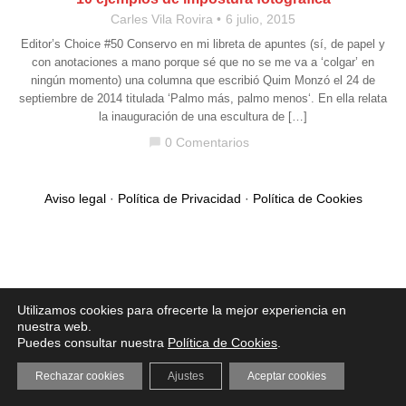
Carles Vila Rovira
6 julio, 2015
Editor’s Choice #50 Conservo en mi libreta de apuntes (sí, de papel y
con anotaciones a mano porque sé que no se me va a ‘colgar’ en
ningún momento) una columna que escribió Quim Monzó el 24 de
septiembre de 2014 titulada ‘Palmo más, palmo menos‘. En ella relata
la inauguración de una escultura de […]
0 Comentarios
chat_bubble
Aviso legal
·
Política de Privacidad
·
Política de Cookies
Utilizamos cookies para ofrecerte la mejor experiencia en
nuestra web.
Puedes consultar nuestra
Política de Cookies
.
Rechazar cookies
Ajustes
Aceptar cookies