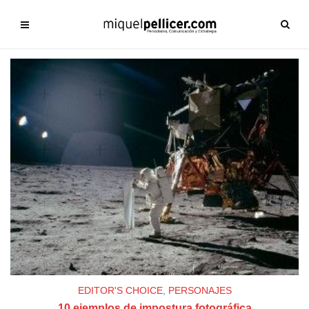
EDITOR'S CHOICE
,
PERSONAJES
10 ejemplos de impostura fotográfica