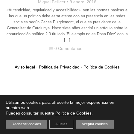
Miquel Pellicer
9 enero, 2016
«Autenticidad, regularidad y accesibilidad», son las normas básicas a
las que un político debe estar atento con su presencia en las redes
sociales según Carles Puigdemont, el que es presidente de la
Generalitat de Catalunya. Hace siete años escribí un artículo sobre la
comunicación política 2.0 titulado ‘El ejemplo no es Rosa Díez’ con la
[…]
0 Comentarios
chat_bubble
Aviso legal
·
Política de Privacidad
·
Política de Cookies
Utilizamos cookies para ofrecerte la mejor experiencia en
nuestra web.
Puedes consultar nuestra
Política de Cookies
.
Rechazar cookies
Ajustes
Aceptar cookies