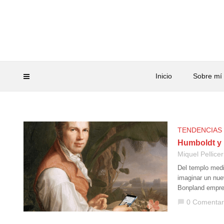
Inicio
Sobre mí
TENDENCIAS
Humboldt y 
Miquel Pellicer
Del templo medi
imaginar un nue
Bonpland empre
0 Comentar
chat_bubble