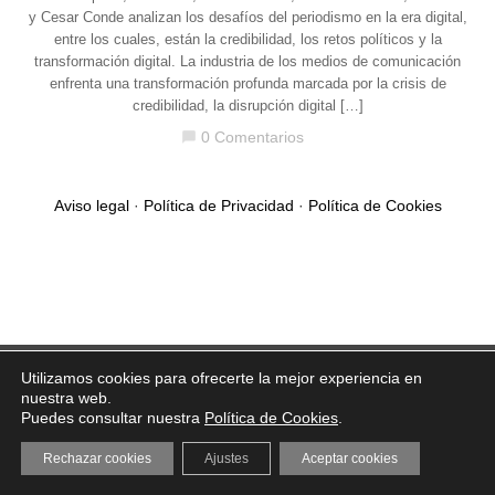
y Cesar Conde analizan los desafíos del periodismo en la era digital,
entre los cuales, están la credibilidad, los retos políticos y la
transformación digital. La industria de los medios de comunicación
enfrenta una transformación profunda marcada por la crisis de
credibilidad, la disrupción digital […]
0 Comentarios
chat_bubble
Aviso legal
·
Política de Privacidad
·
Política de Cookies
Utilizamos cookies para ofrecerte la mejor experiencia en
nuestra web.
Puedes consultar nuestra
Política de Cookies
.
Rechazar cookies
Ajustes
Aceptar cookies