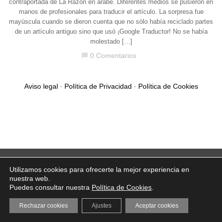
contraportada de La Razón en árabe. Diferentes medios se pusieron en
manos de profesionales para traducir el artículo. La sorpresa fue
mayúscula cuando se dieron cuenta que no sólo había reciclado partes
de un artículo antiguo sino que usó ¡Google Traductor! No se había
molestado […]
0 Comentarios
chat_bubble
Aviso legal
·
Política de Privacidad
·
Política de Cookies
Utilizamos cookies para ofrecerte la mejor experiencia en
nuestra web.
Puedes consultar nuestra
Política de Cookies
.
Rechazar cookies
Ajustes
Aceptar cookies