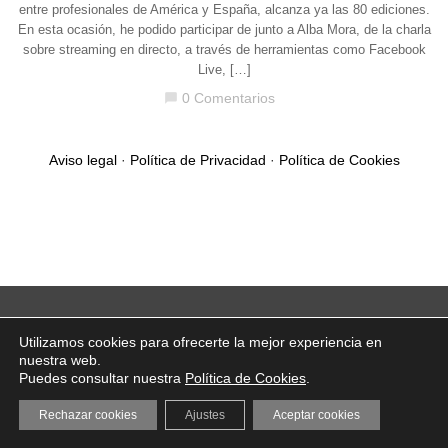
entre profesionales de América y España, alcanza ya las 80 ediciones.
En esta ocasión, he podido participar de junto a Alba Mora, de la charla
sobre streaming en directo, a través de herramientas como Facebook
Live, […]
0 Comentarios
chat_bubble
Aviso legal
·
Política de Privacidad
·
Política de Cookies
Utilizamos cookies para ofrecerte la mejor experiencia en
nuestra web.
Puedes consultar nuestra
Política de Cookies
.
Rechazar cookies
Ajustes
Aceptar cookies