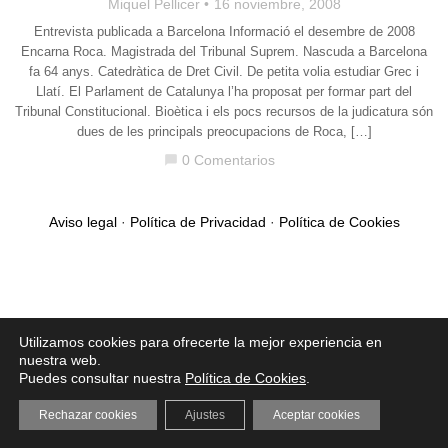
Miquel Pellicer
16 noviembre, 2008
Entrevista publicada a Barcelona Informació el desembre de 2008
Encarna Roca. Magistrada del Tribunal Suprem. Nascuda a Barcelona
fa 64 anys. Catedràtica de Dret Civil. De petita volia estudiar Grec i
Llatí. El Parlament de Catalunya l’ha proposat per formar part del
Tribunal Constitucional. Bioètica i els pocs recursos de la judicatura són
dues de les principals preocupacions de Roca, […]
0 Comentarios
chat_bubble
Aviso legal
·
Política de Privacidad
·
Política de Cookies
Utilizamos cookies para ofrecerte la mejor experiencia en
nuestra web.
Puedes consultar nuestra
Política de Cookies
.
Rechazar cookies
Ajustes
Aceptar cookies