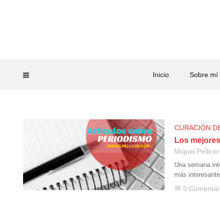
Inicio
Sobre mí
CURACIÓN D
Los mejores
Miquel Pellicer
Una semana inte
más interesante
0 Comentar
chat_bubble