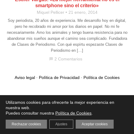
smartphone sino el criterio»
Miquel Pellicer
21 enero, 2014
Soy periodista, 20 años de experiencia. Me desarrollo hoy en digital,
pero he recobrado mi amor por los diarios en papel. No mi fe
necesariamente. Amo los animales y tengo buena resistencia para no
abandonar mis sueños aunque el camino sea complicado. Fundadora
de Clases de Periodismo. Con qué espírtu espezaste Clases de
Periodismo en […]
2 Comentarios
chat_bubble
Aviso legal
·
Política de Privacidad
·
Política de Cookies
Utilizamos cookies para ofrecerte la mejor experiencia en
nuestra web.
Puedes consultar nuestra
Política de Cookies
.
Rechazar cookies
Ajustes
Aceptar cookies