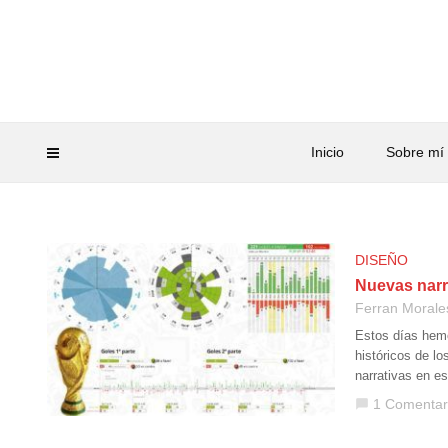
Inicio
Sobre mí
DISEÑO
Nuevas narra
Ferran Morale
Estos días hemo
históricos de lo
narrativas en e
1 Comentar
chat_bubble