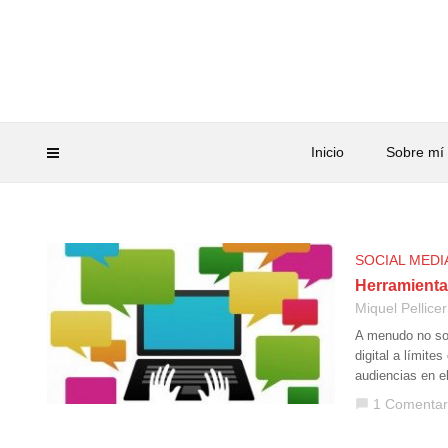
Inicio
Sobre mí
SOCIAL MEDI
Herramientas
Miquel Pellicer
A menudo no son
digital a límite
audiencias en e
1 Comentar
chat_bubble