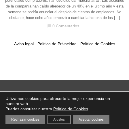
potenciales compradores, han decidido dar marcha atrás. Las acciones
de la compañía han caído alrededor de un 40% en el último año y esta
semana se podría anunciar el despido de cientos de empleados. No
obstante, hace ocho años empezó a cambiar la historia de las […]
0 Comentarios
chat_bubble
Aviso legal
·
Política de Privacidad
·
Política de Cookies
Utilizamos cookies para ofrecerte la mejor experiencia en
nuestra web.
Puedes consultar nuestra
Política de Cookies
.
Rechazar cookies
Ajustes
Aceptar cookies