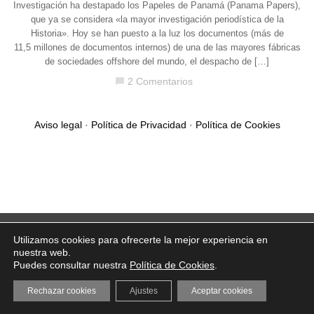
Investigación ha destapado los Papeles de Panamá (Panama Papers),
que ya se considera «la mayor investigación periodística de la
Historia». Hoy se han puesto a la luz los documentos (más de
11,5 millones de documentos internos) de una de las mayores fábricas
de sociedades offshore del mundo, el despacho de […]
2 Comentarios
chat_bubble
Aviso legal
·
Política de Privacidad
·
Política de Cookies
Utilizamos cookies para ofrecerte la mejor experiencia en
nuestra web.
Puedes consultar nuestra
Política de Cookies
.
Rechazar cookies
Ajustes
Aceptar cookies