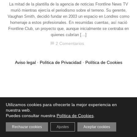
La mitad de la plantilla de la agencia de noticias Frontline News TV
murió mientras ejercía el periodismo sobre el terreno. Su gerente,
Vaughan Smith, decidió fundar en 2003 un espacio en Londres como
homenaje a estos profesionales. En resumidas cuentas, así nació
Frontline Club, un proyecto que, aunque inicialmente se centraba en
quienes cubrían […]
2 Comentarios
chat_bubble
Aviso legal
·
Política de Privacidad
·
Política de Cookies
Utilizamos cookies para ofrecerte la mejor experiencia en
nuestra web.
Puedes consultar nuestra
Política de Cookies
.
Rechazar cookies
Ajustes
Aceptar cookies