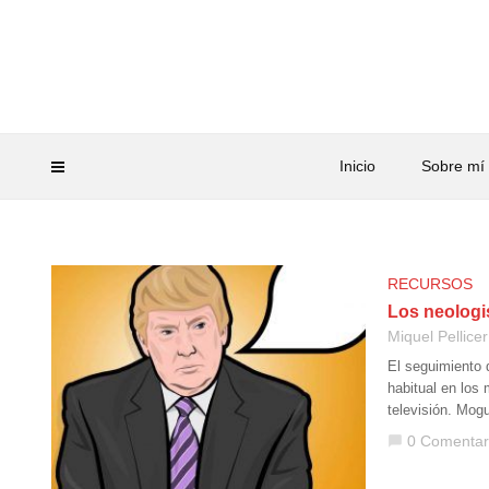
Inicio
Sobre mí
RECURSOS
Los neologi
Miquel Pellicer
El seguimiento 
habitual en los
televisión. Mog
0 Comentar
chat_bubble