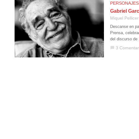
PERSONAJES
Gabriel Garc
Miquel Pellicer
Descanse en paz
Prensa, celebra
del discurso de
3 Comentar
chat_bubble