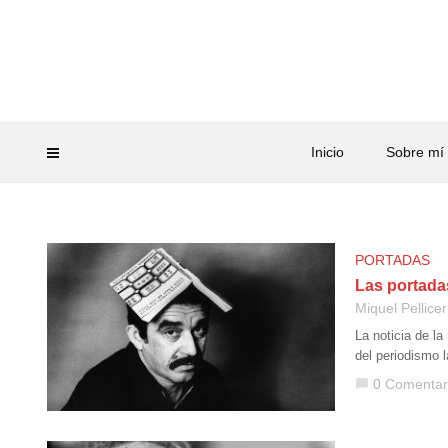
Inicio
Sobre mí
PORTADAS
Las portada
Miquel Pellicer
La noticia de l
del periodismo 
0 Comentar
chat_bubble