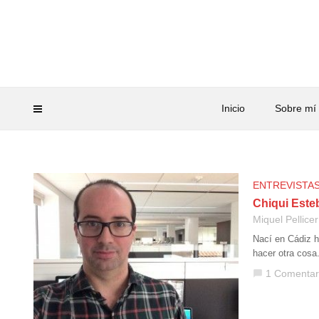
Inicio
Sobre mí
ENTREVISTA
Chiqui Esteb
Miquel Pellicer
Nací en Cádiz h
hacer otra cosa
1 Comentar
chat_bubble