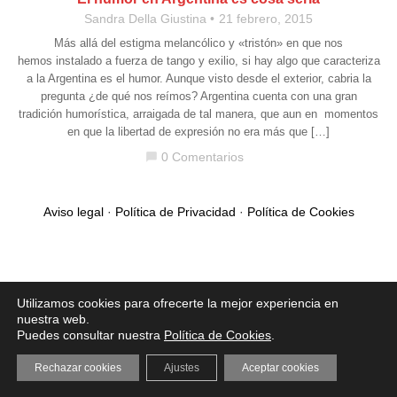
Sandra Della Giustina
21 febrero, 2015
Más allá del estigma melancólico y «tristón» en que nos
hemos instalado a fuerza de tango y exilio, si hay algo que caracteriza
a la Argentina es el humor. Aunque visto desde el exterior, cabria la
pregunta ¿de qué nos reímos? Argentina cuenta con una gran
tradición humorística, arraigada de tal manera, que aun en momentos
en que la libertad de expresión no era más que […]
0 Comentarios
chat_bubble
Aviso legal
·
Política de Privacidad
·
Política de Cookies
Utilizamos cookies para ofrecerte la mejor experiencia en
nuestra web.
Puedes consultar nuestra
Política de Cookies
.
Rechazar cookies
Ajustes
Aceptar cookies