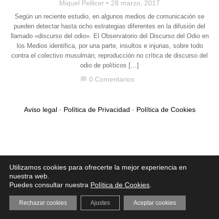
Miquel Pellicer
28 marzo, 2017
Según un reciente estudio, en algunos medios de comunicación se
pueden detectar hasta ocho estrategias diferentes en la difusión del
llamado «discurso del odio». El Observatorio del Discurso del Odio en
los Medios identifica, por una parte, insultos e injurias, sobre todo
contra el colectivo musulmán; reproducción no crítica de discurso del
odio de políticos […]
0 Comentarios
chat_bubble
Aviso legal
·
Política de Privacidad
·
Política de Cookies
Utilizamos cookies para ofrecerte la mejor experiencia en
nuestra web.
Puedes consultar nuestra
Política de Cookies
.
Rechazar cookies
Ajustes
Aceptar cookies