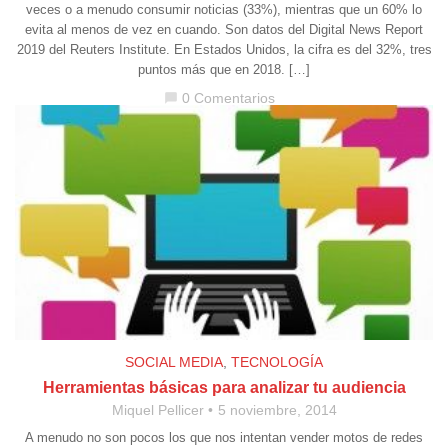
veces o a menudo consumir noticias (33%), mientras que un 60% lo
evita al menos de vez en cuando. Son datos del Digital News Report
2019 del Reuters Institute. En Estados Unidos, la cifra es del 32%, tres
puntos más que en 2018. […]
0 Comentarios
chat_bubble
SOCIAL MEDIA
,
TECNOLOGÍA
Herramientas básicas para analizar tu audiencia
Miquel Pellicer
5 noviembre, 2014
A menudo no son pocos los que nos intentan vender motos de redes