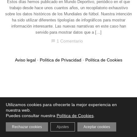
Estos días hemos publicado en Mundo Deportivo, periódico en el que
trabajo desde hace unos cuantos años, un recopilatorio exhaustivo
sobre los datos históricos de los Mundiales de fútbol. Nuestra intención
ha sido utilizar diferentes tipologías de infográficos para mostrar
información interesante. Las nuevas narrativas en este caso han
servido para mostrar datos que a […]
1 Comentario
chat_bubble
Aviso legal
·
Política de Privacidad
·
Política de Cookies
Utilizamos cookies para ofrecerte la mejor experiencia en
nuestra web.
Puedes consultar nuestra
Política de Cookies
.
Rechazar cookies
Ajustes
Aceptar cookies