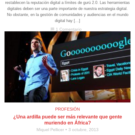
restablecen la reputación digital a límites de gurú 2.0. Las herramientas
digitales deben ser una parte importante de nuestra estrategia digital.
No obstante, en la gestión de comunidades y audiencias en el mundo
digital hay […]
1 Comentario
chat_bubble
PROFESIÓN
¿Una ardilla puede ser más relevante que gente
muriendo en África?
Miquel Pellicer
3 octubre, 2013