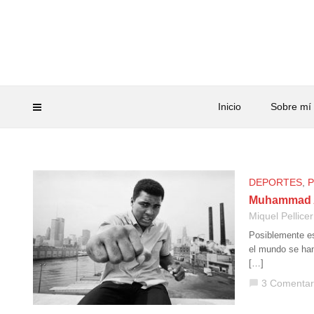
Inicio
Sobre mí
DEPORTES
,
Muhammad Al
Miquel Pellicer
Posiblemente es
el mundo se han
[…]
3 Comentar
chat_bubble