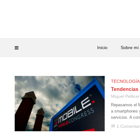
Inicio
Sobre mí
TECNOLOGÍA
Tendencias 
Miquel Pellicer
Repasamos el M
a smartphones y
servicios. A co
1 Comentar
chat_bubble