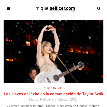
PERSONAJES
Las claves del éxito en la comunicación de Taylor Swift
Miquel Pellicer
5 febrero, 2024
¿Cómo cuantificar la fama? Dinero, búsquedas en Google, marcas,