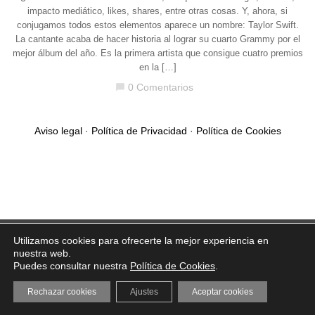
impacto mediático, likes, shares, entre otras cosas. Y, ahora, si
conjugamos todos estos elementos aparece un nombre: Taylor Swift.
La cantante acaba de hacer historia al lograr su cuarto Grammy por el
mejor álbum del año. Es la primera artista que consigue cuatro premios
en la […]
0 Comentarios
chat_bubble
Aviso legal
·
Política de Privacidad
·
Política de Cookies
Utilizamos cookies para ofrecerte la mejor experiencia en
nuestra web.
Puedes consultar nuestra
Política de Cookies
.
Rechazar cookies
Ajustes
Aceptar cookies