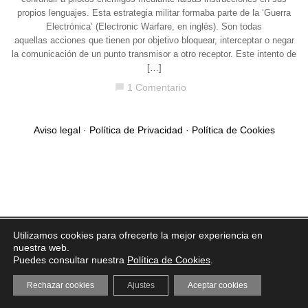
propios lenguajes. Esta estrategia militar formaba parte de la ‘Guerra
Electrónica’ (Electronic Warfare, en inglés). Son todas
aquellas acciones que tienen por objetivo bloquear, interceptar o negar
la comunicación de un punto transmisor a otro receptor. Este intento de
[…]
1 Comentario
chat_bubble
Aviso legal
·
Política de Privacidad
·
Política de Cookies
Utilizamos cookies para ofrecerte la mejor experiencia en
nuestra web.
Puedes consultar nuestra
Política de Cookies
.
Rechazar cookies
Ajustes
Aceptar cookies