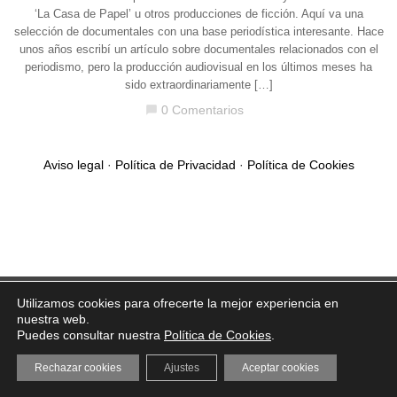
‘La Casa de Papel’ u otros producciones de ficción. Aquí va una
selección de documentales con una base periodística interesante. Hace
unos años escribí un artículo sobre documentales relacionados con el
periodismo, pero la producción audiovisual en los últimos meses ha
sido extraordinariamente […]
0 Comentarios
chat_bubble
Aviso legal
·
Política de Privacidad
·
Política de Cookies
Utilizamos cookies para ofrecerte la mejor experiencia en
nuestra web.
Puedes consultar nuestra
Política de Cookies
.
Rechazar cookies
Ajustes
Aceptar cookies