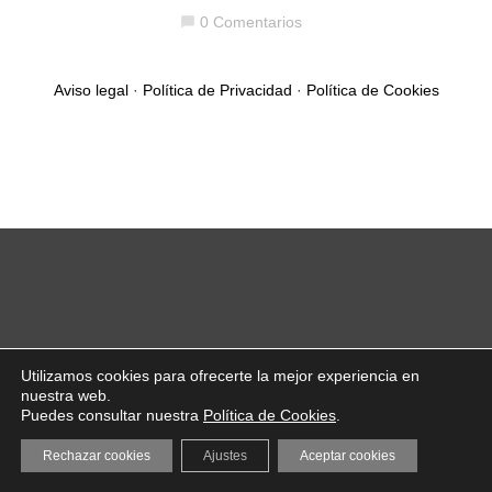
0 Comentarios
chat_bubble
Aviso legal
·
Política de Privacidad
·
Política de Cookies
Utilizamos cookies para ofrecerte la mejor experiencia en
nuestra web.
Puedes consultar nuestra
Política de Cookies
.
Rechazar cookies
Ajustes
Aceptar cookies