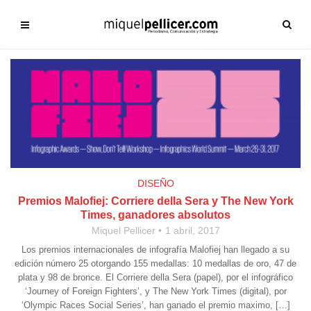
DISEÑO
Premios Malofiej: Corriere della Sera y The New York
Times, ganadores absolutos
Miquel Pellicer
1 abril, 2017
Los premios internacionales de infografía Malofiej han llegado a su
edición número 25 otorgando 155 medallas: 10 medallas de oro, 47 de
plata y 98 de bronce. El Corriere della Sera (papel), por el infográfico
‘Journey of Foreign Fighters’, y The New York Times (digital), por
‘Olympic Races Social Series’, han ganado el premio maximo, […]