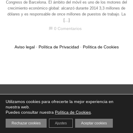
Congress de Barcelona. El ámbito del móvil es uno de los motores del
crecimiento económico global: alcanzó durante 2014 3,3 millones de
dólares y es responsable de once millones de puestos de trabajo. La
[…]
0 Comentarios
chat_bubble
Aviso legal
·
Política de Privacidad
·
Política de Cookies
Utilizamos cookies para ofrecerte la mejor experiencia en
nuestra web.
Puedes consultar nuestra
Política de Cookies
.
Rechazar cookies
Ajustes
Aceptar cookies