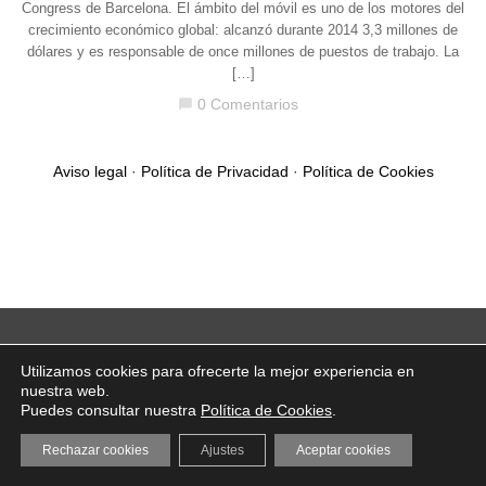
Congress de Barcelona. El ámbito del móvil es uno de los motores del
crecimiento económico global: alcanzó durante 2014 3,3 millones de
dólares y es responsable de once millones de puestos de trabajo. La
[…]
0 Comentarios
chat_bubble
Aviso legal
·
Política de Privacidad
·
Política de Cookies
Utilizamos cookies para ofrecerte la mejor experiencia en
nuestra web.
Puedes consultar nuestra
Política de Cookies
.
Rechazar cookies
Ajustes
Aceptar cookies