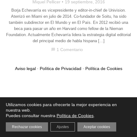
Miquel Pellicer
19 septiembre, 2016
Borja Echevarría es vicepresidente y editor-in-chief de Univision.
Aterrizó en Miami en julio de 2014. Co-fundador de Soitu, ha sido
también subdirector en El Mundo y en El País. En 2012 recibió una
beca para pasar un año en Harvard como fellow de la Nieman
Foundation. Actualmente Echevarría lidera la estrategia digital editorial
del principal medio de habla hispana […]
1 Comentario
chat_bubble
Aviso legal
·
Política de Privacidad
·
Política de Cookies
Utilizamos cookies para ofrecerte la mejor experiencia en
nuestra web.
Puedes consultar nuestra
Política de Cookies
.
Rechazar cookies
Ajustes
Aceptar cookies