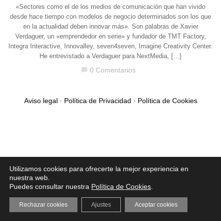
«Sectores como el de los medios de comunicación que han vivido
desde hace tiempo con modelos de negocio determinados son los que
en la actualidad deben innovar más». Son palabras de Xavier
Verdaguer, un «emprendedor en serie» y fundador de TMT Factory,
Integra Interactive, Innovalley, seven4seven, Imagine Creativity Center.
He entrevistado a Verdaguer para NextMedia, […]
0 Comentarios
chat_bubble
Aviso legal
·
Política de Privacidad
·
Política de Cookies
Utilizamos cookies para ofrecerte la mejor experiencia en
nuestra web.
Puedes consultar nuestra
Política de Cookies
.
Rechazar cookies
Ajustes
Aceptar cookies