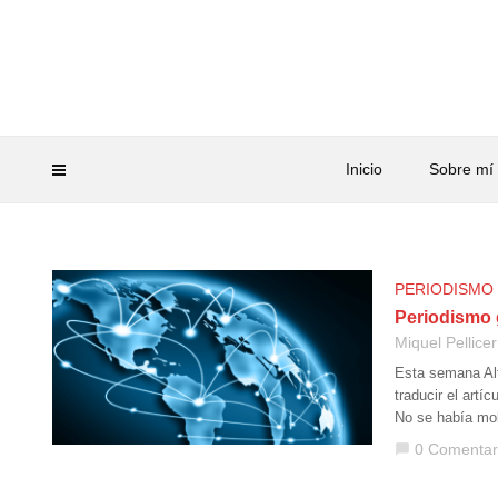
Inicio
Sobre mí
PERIODISMO
Periodismo g
Miquel Pellicer
Esta semana Alf
traducir el art
No se había mo
0 Comentar
chat_bubble