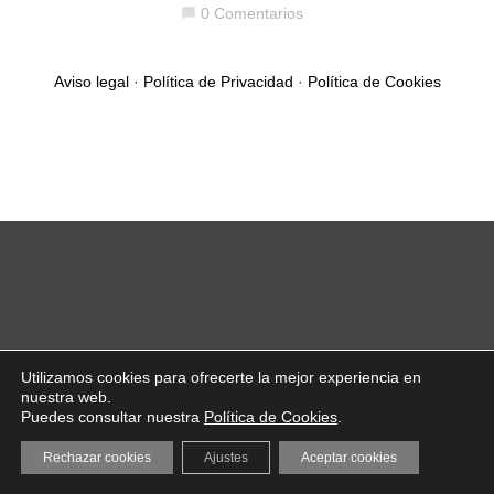
0 Comentarios
chat_bubble
Aviso legal
·
Política de Privacidad
·
Política de Cookies
Utilizamos cookies para ofrecerte la mejor experiencia en
nuestra web.
Puedes consultar nuestra
Política de Cookies
.
Rechazar cookies
Ajustes
Aceptar cookies