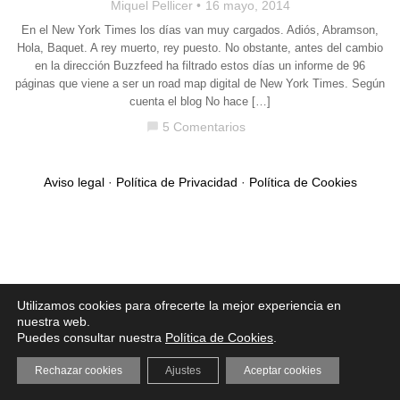
Miquel Pellicer
16 mayo, 2014
En el New York Times los días van muy cargados. Adiós, Abramson,
Hola, Baquet. A rey muerto, rey puesto. No obstante, antes del cambio
en la dirección Buzzfeed ha filtrado estos días un informe de 96
páginas que viene a ser un road map digital de New York Times. Según
cuenta el blog No hace […]
5 Comentarios
chat_bubble
Aviso legal
·
Política de Privacidad
·
Política de Cookies
Utilizamos cookies para ofrecerte la mejor experiencia en
nuestra web.
Puedes consultar nuestra
Política de Cookies
.
Rechazar cookies
Ajustes
Aceptar cookies