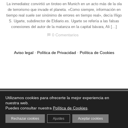
La inmediatez convirtió un tiroteo en Munich en un acto más de la ola
de terrorismo que invade el planeta. «Como siempre, información en
tiempo real suele ser sinónimo de errores en tiempo real», decía Iñigo
S. Ugarte, subdirector de Eldiario.es. Ugarte se refería a las falsas
conexiones del autor de la matanza en la capital bávara, Ali […]
0 Comentarios
chat_bubble
Aviso legal
·
Política de Privacidad
·
Política de Cookies
Utilizamos cookies para ofrecerte la mejor experiencia en
nuestra web.
Puedes consultar nuestra
Política de Cookies
.
Rechazar cookies
Ajustes
Aceptar cookies