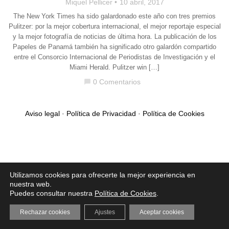
Miquel Pellicer
10 abril, 2017
The New York Times ha sido galardonado este año con tres premios
Pulitzer: por la mejor cobertura internacional, el mejor reportaje especial
y la mejor fotografía de noticias de última hora. La publicación de los
Papeles de Panamá también ha significado otro galardón compartido
entre el Consorcio Internacional de Periodistas de Investigación y el
Miami Herald. Pulitzer win […]
0 Comentarios
chat_bubble
Aviso legal
·
Política de Privacidad
·
Política de Cookies
Utilizamos cookies para ofrecerte la mejor experiencia en
nuestra web.
Puedes consultar nuestra
Política de Cookies
.
Rechazar cookies
Ajustes
Aceptar cookies