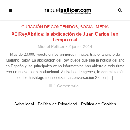
CURACIÓN DE CONTENIDOS
,
SOCIAL MEDIA
#ElReyAbdica: la abdicación de Juan Carlos I en
tiempo real
Miquel Pellicer
2 junio, 2014
Más de 20.000 tweets en los primeros minutos tras el anuncio de
Mariano Rajoy. La abdicación del Rey puede que sea la noticia del año
en España y las principales webs informativas han abierto a todo ritmo
con un nuevo paso institucional. A nivel de imágenes, la centralización
de los hashtags monopolizan la conversación 2.0 en […]
1 Comentario
chat_bubble
Aviso legal
·
Política de Privacidad
·
Política de Cookies