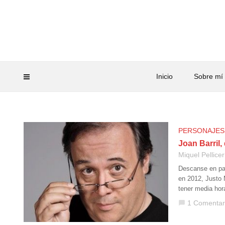
Inicio
Sobre mí
PERSONAJES
Joan Barril,
Miquel Pellicer
Descanse en paz
en 2012, Justo M
tener media hor
1 Comentar
chat_bubble