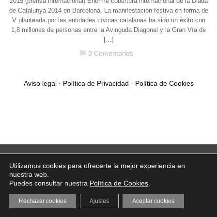
2015 (prensa internacional) Enorme cobertura internacional de la Diada
de Catalunya 2014 en Barcelona. La manifestación festiva en forma de
V planteada por las entidades cívicas catalanas ha sido un éxito con
1,8 millones de personas entre la Avinguda Diagonal y la Gran Vía de
[…]
3 Comentarios
chat_bubble
Aviso legal
·
Política de Privacidad
·
Política de Cookies
Utilizamos cookies para ofrecerte la mejor experiencia en
nuestra web.
Puedes consultar nuestra
Política de Cookies
.
Rechazar cookies
Ajustes
Aceptar cookies