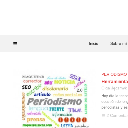
Inicio
Sobre mí
PERIODISMO
Herramientas
Olga Jęczmyk
Hoy día la tecn
cuestión de len
periodistas y e
2 Comentar
chat_bubble