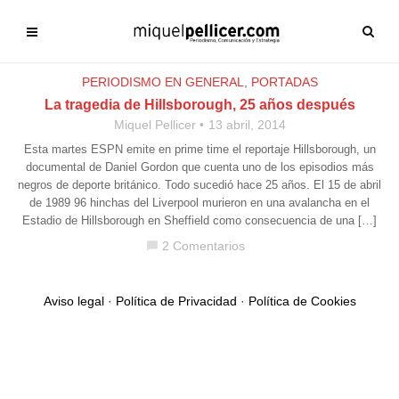
PERIODISMO EN GENERAL
,
PORTADAS
La tragedia de Hillsborough, 25 años después
Miquel Pellicer
13 abril, 2014
Esta martes ESPN emite en prime time el reportaje Hillsborough, un
documental de Daniel Gordon que cuenta uno de los episodios más
negros de deporte británico. Todo sucedió hace 25 años. El 15 de abril
de 1989 96 hinchas del Liverpool murieron en una avalancha en el
Estadio de Hillsborough en Sheffield como consecuencia de una […]
2 Comentarios
chat_bubble
Aviso legal
·
Política de Privacidad
·
Política de Cookies