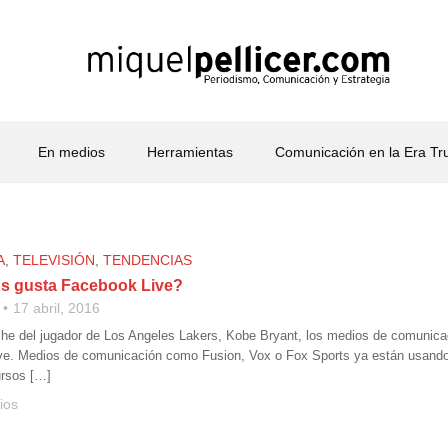
En medios
Herramientas
Comunicación en la Era T
A
,
TELEVISIÓN
,
TENDENCIAS
s gusta Facebook Live?
17 abril, 2016
che del jugador de Los Angeles Lakers, Kobe Bryant, los medios de comunicac
e. Medios de comunicación como Fusion, Vox o Fox Sports ya están usando es
ursos […]
ios