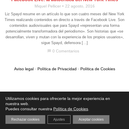
Miquel Pellicer
22 agosto, 2016
Liz Spayd resume en un artículo lo que son cuatro meses del New York
Times realizando contenidos en directo a través de Facebook Live. Son
contenidos audiovisuales que para Spayd «representan una forma
potencialmente transformadora del periodismo». Son historias que «se
desarrollan, viven y mutan con la experiencia de los propios usuarios»,
sigue Spayd, defensora […]
0 Comentarios
chat_bubble
Aviso legal
·
Política de Privacidad
·
Política de Cookies
Utilizamos cookies para ofrecerte la mejor experiencia en
nuestra web.
Puedes consultar nuestra
Política de Cookies
.
Rechazar cookies
Ajustes
Aceptar cookies